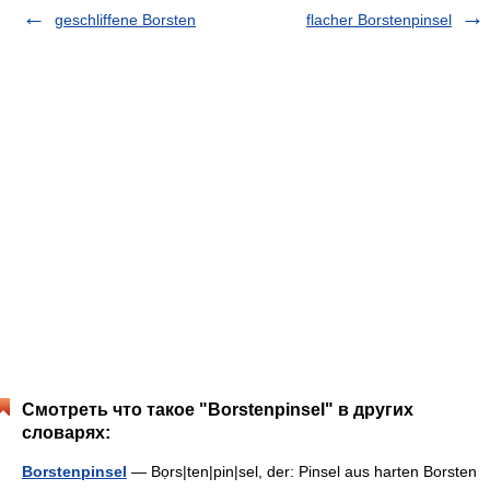
geschliffene Borsten
flacher Borstenpinsel
Смотреть что такое "Borstenpinsel" в других
словарях:
Borstenpinsel
— Bọrs|ten|pin|sel, der: Pinsel aus harten Borsten