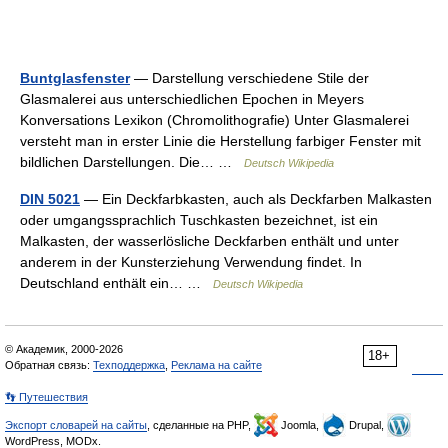
Buntglasfenster
— Darstellung verschiedene Stile der
Glasmalerei aus unterschiedlichen Epochen in Meyers
Konversations Lexikon (Chromolithografie) Unter Glasmalerei
versteht man in erster Linie die Herstellung farbiger Fenster mit
bildlichen Darstellungen. Die… …
Deutsch Wikipedia
DIN 5021
— Ein Deckfarbkasten, auch als Deckfarben Malkasten
oder umgangssprachlich Tuschkasten bezeichnet, ist ein
Malkasten, der wasserlösliche Deckfarben enthält und unter
anderem in der Kunsterziehung Verwendung findet. In
Deutschland enthält ein… …
Deutsch Wikipedia
© Академик, 2000-2026
18+
Обратная связь:
Техподдержка
,
Реклама на сайте
👣 Путешествия
Экспорт словарей на сайты
, сделанные на PHP,
Joomla,
Drupal,
WordPress, MODx.